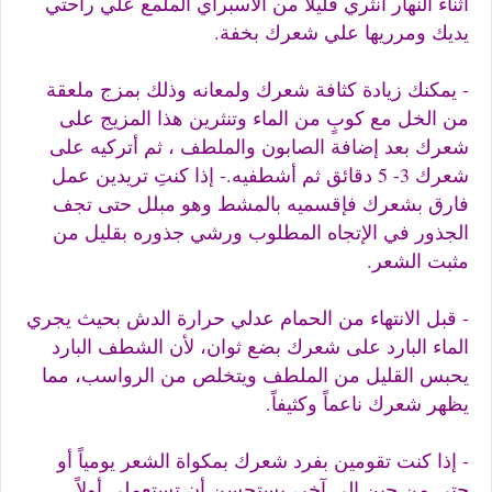
أثناء النهار أنثري قليلاً من الاسبراي الملمع علي راحتي
يديك ومرريها علي شعرك بخفة.
- يمكنك زيادة كثافة شعرك ولمعانه وذلك بمزج ملعقة
من الخل مع كوبٍ من الماء وتنثرين هذا المزيج على
شعرك بعد إضافة الصابون والملطف ، ثم أتركيه على
شعرك 3- 5 دقائق ثم أشطفيه.
- إذا كنتِ تريدين عمل
فارق بشعرك فإقسميه بالمشط وهو مبلل حتى تجف
الجذور في الإتجاه المطلوب ورشي جذوره بقليل من
مثبت الشعر.
- قبل الانتهاء من الحمام عدلي حرارة الدش بحيث يجري
الماء البارد على شعرك بضع ثوان، لأن الشطف البارد
يحبس القليل من الملطف ويتخلص من الرواسب، مما
يظهر شعرك ناعماً وكثيفاً.
- إذا كنت تقومين بفرد شعرك بمكواة الشعر يومياً أو
حتى من حين إلى آخر، يستحسن أن تستعملي أولاً