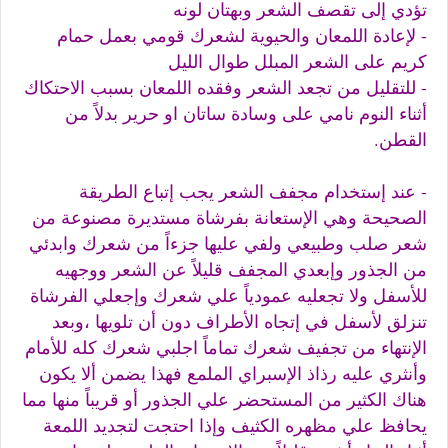
تؤدي إلى تقصف الشعر وبهتان لونه
- لإعادة اللمعان والحيوية لشعرك قومي بعمل حمام
كريم على الشعر المبلل طوال الليل
- للتقليل من تجعد الشعر وفقده اللمعان بسبب الاحتكاك
أثناء النوم نامي على وسادة ساتان او حرير بدلاً من
القطن.
- عند إستخدام مجفف الشعر يجب إتباع الطريقة
الصحيحة وهي الإستعانة بفرشاة مستديرة مصنوعة من
شعر صلب وطبيعي ولفي عليها جزءاً من شعرك وابدئي
من الجذور وإبعدي المجفف قليلاً عن الشعر ووجهيه
للأسفل ولا تجعليه عمودياً علي شعرك وإجعلي الفرشاة
تنزلق لأسفل في إتجاه الأطراف دون أن تلويها ،وبعد
الإنتهاء من تجفيف شعرك تماماً اجلبي شعرك كله للأمام
وأنثري عليه رذاذ الإسبراي الملمع فهذا يضمن ألا يكون
هناك الكثير من المستحضر علي الجذور أو قريباً منها مما
يحافظ علي مظهره الكثيف وإذا احتجت لتجديد اللمعة