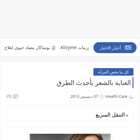
لكدمات والتورمات Allzyme
بوساكار مضاد حيوى لعلاج الاصابة بالفطر الاسود
أخبار الاخبار
كل ما يخص المرأة
العناية بالشعر بأحدث الطرق
(1)
Health Care
07 ديسمبر 2013
التنقل السريع