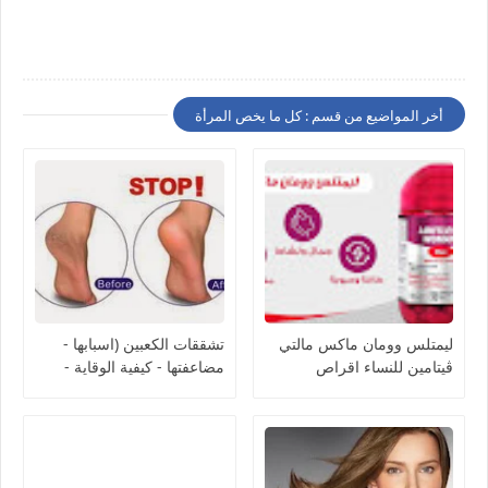
أخر المواضيع من قسم : كل ما يخص المرأة
ليمتلس وومان ماكس مالتي
تشققات الكعبين (اسبابها -
ڤيتامين للنساء اقراص
مضاعفتها - كيفية الوقاية -
Limitless Woman Max
كيفية العلاج)