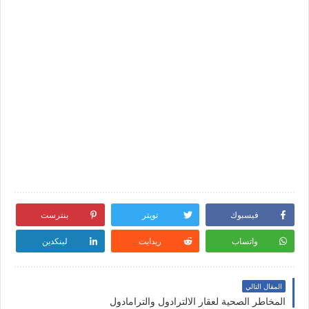
فيسبوك
تويتر
بنترست
واتساب
ريدايت
لينكدين
المقال التالي
المخاطر الصحية لعقار الالترادول والترامادول