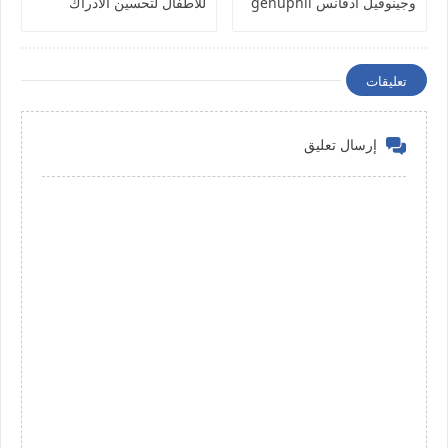
وجينوفيل ادفانس genuphil
للأطفال لتحسين الادراك
والمناعة Limitless kids
Iron- milk chocolate balls
تعليقات
إرسال تعليق