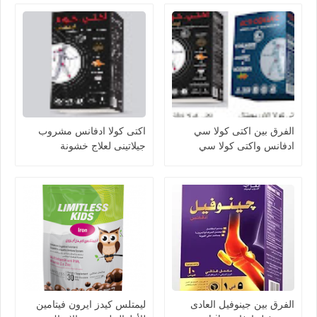
الفرق بين اكتى كولا سي
اكتى كولا ادفانس مشروب
ادفانس واكتى كولا سي
جيلاتينى لعلاج خشونة
الاوريجينال acti colla
المفاصل وتحسين ادائها acti
colla advance
الفرق بين جينوفيل العادى
ليمتلس كيدز ايرون فيتامين