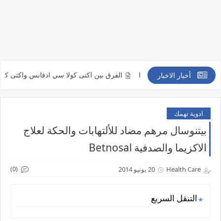
سود Posacar
الفرق بين اكتى كولا سي ادفانس واكتى كولا سي الاوريجينال la
أخبار الاخبار
ادوية تهمك
بيتنوسال مرهم مضاد للألتهابات والحكة لعلاج
الاكزيما والصدفية Betnosal
(0)
Health Care
20 يونيو 2014
التنقل السريع