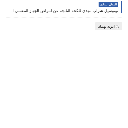
المقال السابق
نوتوسيل شراب مهدئ للكحة الناتجة عن امراض الجهاز التنفسي المختلفة Notussil
ادوية تهمك