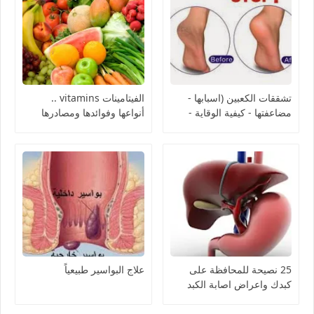
تشققات الكعبين (اسبابها -
الفيتامينات vitamins ..
مضاعفتها - كيفية الوقاية -
أنواعها وفوائدها ومصادرها
كيفية العلاج)
25 نصيحة للمحافظة على
علاج البواسير طبيعياً
كبدك واعراض اصابة الكبد