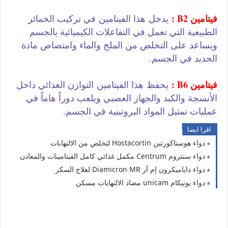
فيتامين B2 :
يدخل
هذا الفيتامين
في تركيب الخمائر
الطبيعية التي تعمل في التفاعلات الكيميائية بالجسم
ويساعد على التخلص من الملح والماء وامتصاص مادة
الحديد في الجسم.
فيتامين B6 :
يحفظ
هذا الفيتامين
التوازن الغذائي داخل
الأنسجة والكبد والجهاز العصبي ويلعب دوراً هاماً في
عمليات تمثيل المواد البروتينية في الجسم.
اقرا ايضا
دواء هوستاكورتين Hostacortin لتخلص من الالتهابات
دواء سنتروم Centrum مكمل غذائي كامل الفيتامينات والمعادن
دواء داياميكرون إم آر Diamicron MR لعلاج السكر
دواء يونيكام unicam مضاد الالتهابات مسكن