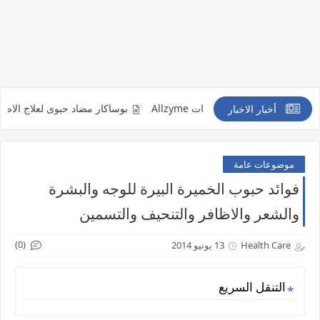
كدمات والتورمات Allzyme
بوساكار مضاد حيوى لعلاج الاصابة بالفطر الاسود r
أخبار الاخبار
موضوعات عامة
فوائد حبوب الخميرة البيرة للوجه والبشرة
والشعر والاظافر والتنحيف والتسمين
(0)
Health Care
13 يونيو 2014
التنقل السريع