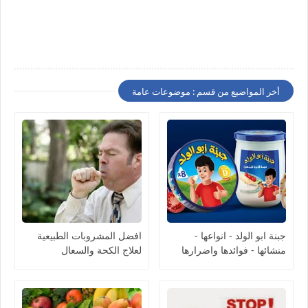
أخر المواضيع من قسم : موضوعات عامة
جبنة ابو الولد - انواعها -
افضل المشروبات الطبيعية
منشائها - فوائدها واضرارها
لعلاج الكحة والسعال
Abu Al Walad Cheese