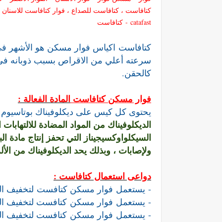
كتافاست ، كتافاست للصداع ، فوار كتافاست للاسنان #كتافاست للاطفال ،
catafast
-
كتافاست
كتافاست
اكياس فوار مسكن هو الأشهر في 
سرعته أعلي من الاقراص بسبب ذوبانه في ا
كالحقن.
فوار مسكن
كتافاست
المادة الفعالة :
يحتوى كل كيس على ديكلوفيناك بوتاسيوم بتركيز 
الديكلوفيناك من المواد المضادة للالتهابا
السيكلواوكسيجيناز التي تحفز إنتاج مادة ا
ولإصابات ، وبذلك يحد الديكلوفيناك من الألم 
دواعى استعمال كتافاست :
-
يستعمل
فوار مسكن
كتافست
لتخفيف ال
-
يستعمل
فوار مسكن
كتافست لتخفيف الم 
-
يستعمل
فوار مسكن
كتافست لتخفيف الم 