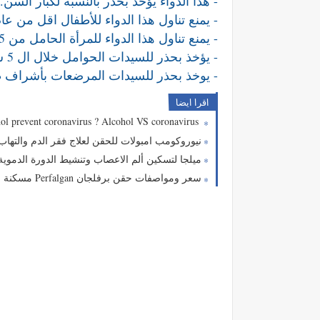
- هذا الدواء يؤخذ بحذر بالنسبة لكبار السن.
- يمنع تناول هذا الدواء للأطفال اقل من عام
- يمنع تناول هذا الدواء للمرأة الحامل من 5 شهور فما فوق .
- يؤخذ بحذر للسيدات الحوامل خلال ال 5 شهور الاولى .
- يوخذ بحذر للسيدات المرضعات بأشراف طب
اقرا ايضا
Does drinking alcohol prevent coronavirus ? Alcohol VS coronavirus
نيوروكومب امبولات للحقن لعلاج فقر الدم والتهاب الاعصا
ميلجا لتسكين ألم الاعصاب وتنشيط الدورة الدموية 
سعر ومواصفات حقن برفلجان Perfalgan مسكنة للألم وخافض للحرارة