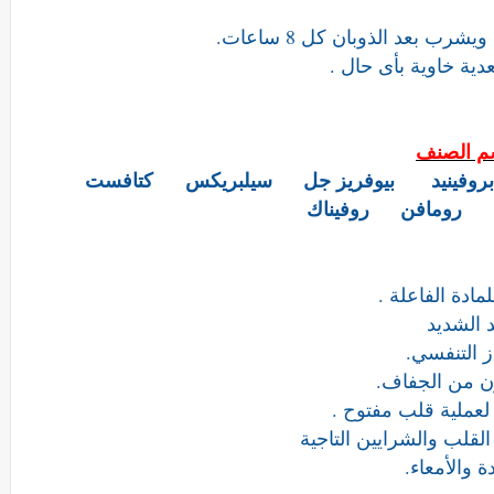
 بعد الذوبان كل 8 ساعات.
دية خاوية بأى حال .
م الصنف
روفينيد
بيوفريز جل
سيلبريكس
كتافست
رومافن
روفيناك
ادة الفاعلة .
د الشديد
ز التنفسي.
نون من الجفاف.
لعملية قلب مفتوح .
لقلب والشرايين التاجية
ة والأمعاء.