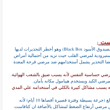
است
:
- منظمة الصحة الأمريكية وضعت تحذير (الصندوق الأسود Black Box) وهو أخطر التحذيرات لديها
ستيرودية لمرضي القلب حيث تزيد من أحتمالية أمراض
ضا التحذير يشمل أستخدامهم ضد مرضي قرحة المعدة
رضي حساسية التنفس لأنه يسبب ضيق بالشعب الهوائية.
لمرضي الكبد ويستخدم هيبامول مكانه بأمان.
ه يسبب مشاكل كبيرة بالكلي في أستخدامه علي المدي
- ينبغي أستعماله لمرضي الضغط بحرص بالغ (جرعة بسيطة وفترة قصيرة أقصاها 10 أيام) لأنه
رضي أرتفاع الضغط لمشاكل بالأضافة ان كتافاست