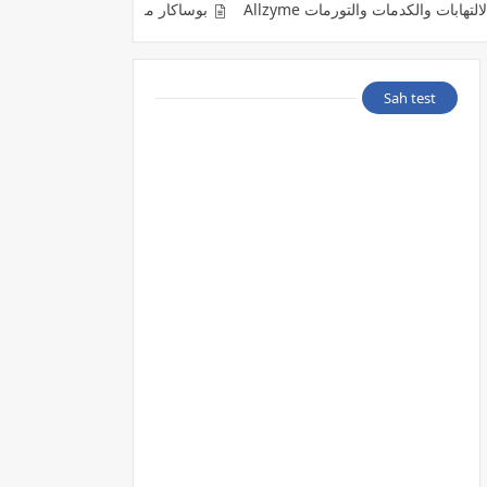
ات والتورمات Allzyme
بوساكار مضاد حيوى لعلاج الاصابة بالفطر الاسود acar
Sah test