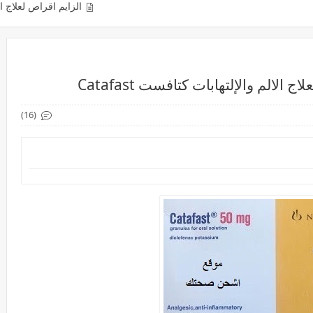
الزايم اقراص لعلاج الالتهابات والكدم
لم والإلتهابات كتافست Catafast
(16)