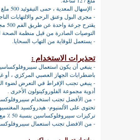
ملغ / 12 ساعة.
- الإسهال المعدية ، حمى التيفوئيد 500 ملغ / 12 ساعة.
يقترح
التوصيات الصادرة من قبل منظمة الصحة الع
- يستعمل للوقاية من التهاب السحايا.
تحذيرات الاستخدام :
- ينبغي أن يكون استعمال سيبروفلوكساسين
باضطرابات الجهاز العصبي المركزي ، أو غير
- ينبغي تجنب الإفراط في التعرض لضوء الش
أدوية مجموعة الفلوروكينولون الأخرى .
- من الأفضل تجنب استخدام سيبروفلوكساس
تحتوى على الألمنيوم- هيدروكسيد المغنسيو
تركيزات سيبروفلوكساسين بنسبة 50 ٪ مع تزامن الاستعمال مع بروبنيسيد.
- من الافضل تجنب استعمال سيبروفلوكساسين
موانع
استعمال
سيبروماكس :