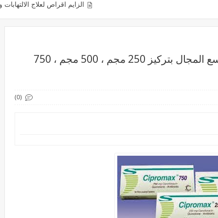
الزايم اقراص لعلاج الالتهابات والكدمات والتورمات e
سيبروماكس اقراص مضاد حيوى واسع المجال بتركيز 250 مجم ، 500 مجم ، 750
(0)