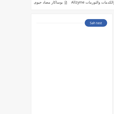
Allzym
بوساكار مضاد حيوى لعلاج الاصابة بالفطر الاسود Posacar
Sah test