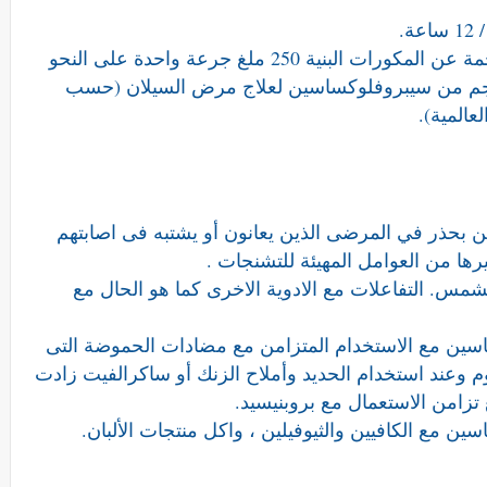
- مجرى البول وعنق الرحم والالتهابات الناجمة عن المكورات البنية 250 ملغ جرعة واحدة على النحو
 جرعة واحدة عن طريق الفم 500 مجم من سيبروفلوكساسين لعلاج مرض السيلان (حسب
المية).
 بحذر في المرضى الذين يعانون أو يشتبه فى اصابتهم
ها من العوامل المهيئة للتشنجات .
مس. التفاعلات مع الادوية الاخرى كما هو الحال مع
ين مع الاستخدام المتزامن مع مضادات الحموضة التى
م وعند استخدام الحديد وأملاح الزنك أو ساكرالفيت زادت
 مع الكافيين والثيوفيلين ، واكل منتجات الألبان.