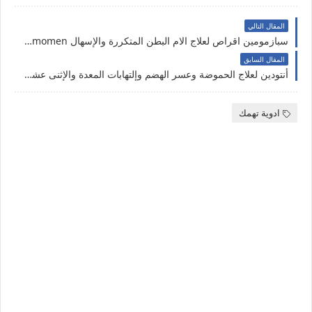
المقال التالي
سبازمومين اقراص لعلاج الام البطن المتكررة والإسهال Spasmomen
المقال السابق
أنتودين لعلاج الحموضة وعسر الهضم وإلتهابات المعدة والإثنى عشر - Antodine
ادوية تهمك