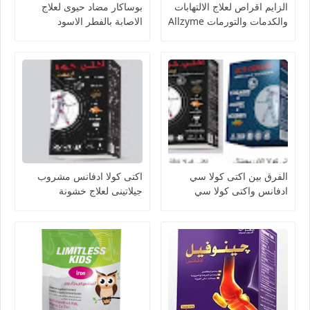
الزايم اقراص لعلاج الالتهابات
بوساكار مضاد حيوى لعلاج
والكدمات والتورمات Allzyme
الاصابة بالفطر الاسود
Posacar
الفرق بين اكتى كولا سي
اكتى كولا ادفانس مشروب
ادفانس واكتى كولا سي
جيلاتينى لعلاج خشونة
الاوريجينال acti colla
المفاصل وتحسين ادائها acti
colla advance