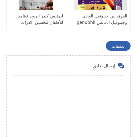
الفرق بين جينوفيل العادى
ليمتلس كيدز ايرون فيتامين
وجينوفيل ادفانس genuphil
للأطفال لتحسين الادراك
والمناعة Limitless kids
Iron- milk chocolate balls
تعليقات
إرسال تعليق