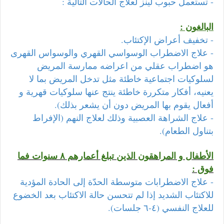
- تستعمل حبوب لينز لعلاج الحالات التالية :
البالغون :
- تخفيف أعراض الإكتئاب.
- علاج الاضطراب الوسواسي القهري والوسواس القهرى
هو اضطراب عقلي من اعراضه ممارسة المريض
لسلوكيات اجتماعية خاطئة مثل تدخل المريض بما لا
يعنيه، أفكار متكررة خاطئة ينتج عنها سلوكيات قهرية و
أفعال يقوم بها
المريض
دون أن يشعر بذلك).
- علاج الشراهة العصبية وذلك لعلاج النهم (الإفراط
بتناول الطعام).
الأطفال و المراهقون الذين تبلغ أعمارهم ٨ سنوات فما
فوق :
- علاج الاضطرابات متوسطة الحدّة إلى الحادة المؤدية
للاكتئاب الشديد إذا لم تتحسن حالة الاكتئاب بعد الخضوع
للعلاج النفسي (٤-٦ جلسات).