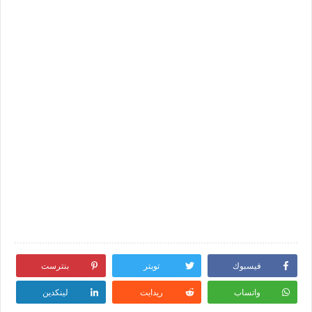
فيسبوك
تويتر
بنترست
واتساب
ريدايت
لينكدين