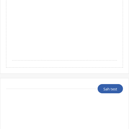
Sah test