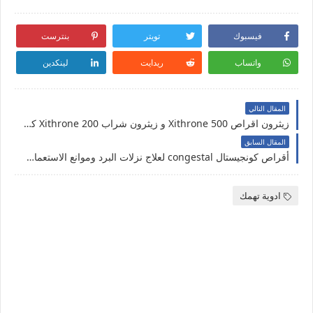
فيسبوك
تويتر
بنترست
واتساب
ريدايت
لينكدين
المقال التالي
زيثرون اقراص 500 Xithrone و زيثرون شراب 200 Xithrone كل ما تريد معرفته
المقال السابق
أقراص كونجيستال congestal لعلاج نزلات البرد وموانع الاستعمال والاضرار الجانبية.
ادوية تهمك