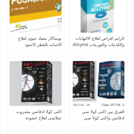
الزايم اقراص لعلاج الالتهابات
بوساكار مضاد حيوى لعلاج
والكدمات والتورمات Allzyme
الاصابة بالفطر الاسود
Posacar
الفرق بين اكتى كولا سي
اكتى كولا ادفانس مشروب
ادفانس واكتى كولا سي
جيلاتينى لعلاج خشونة
الاوريجينال acti colla
المفاصل وتحسين ادائها acti
colla advance