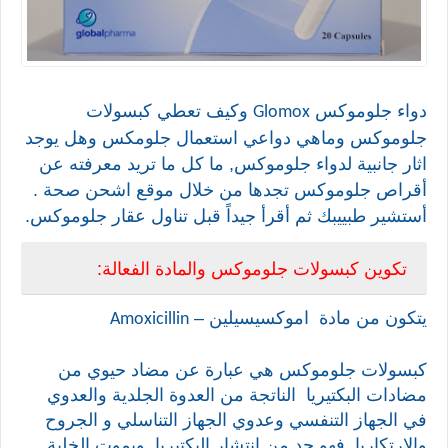
دواء
جلوموكس
وكيف تعطي كبسولات
Glomox
جلوموكس وماهي دواعي استعمال جلومكس وهل يوجد
اثار جانبية لدواء جلوموكس, ما كل ما تريد معرفته عن
أقراص جلوموكس تجدها من خلال موقع اشحن صحة .
أستشير طبييبك ثم أقرأ جيداً قبل تناول عقار جلوموكس.
تكوين كبسولات جلوموكس والمادة الفعالة:
يتكون من مادة
اموكسيسيلين –
Amoxicillin
كبسولات جلوموكس هي عبارة عن مضاد حيوي من
مضادات البكتيريا
الناتجة من العدوة الجلدية والعدوي
في الجهاز التنفسي وعدوي الجهاز التناسلي و الجروح
والارتكاريا, فهو حد من انتشار البكتيريا
ويموت الخلية