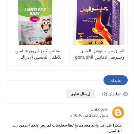
الفرق بين جينوفيل العادى
ليمتلس كيدز ايرون فيتامين
وجينوفيل ادفانس genuphil
للأطفال لتحسين الادراك
والمناعة Limitless kids
Iron- milk chocolate balls
تعليقات
تعليقان (2)
إرسال تعليق
Unknown
3 يناير 2020 في 10:46 م
شكرا على كل واحد مساهم وإعطاءمعلومات لمريض ولكم اجرمن رب
العالمين