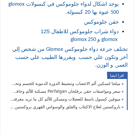
يوجد اشكال لدواء جلوموكس في كبسولات
glomox
عبوة بها 20 كبسولة.
500
حقن جلوموكس
دواء شراب جلوموكس للاطفال 125
و
glomox 250
glomox
تختلف جرعة
دواء جلوموكس
من شخص إلي
Glomox
أخر وتكون علي حسب
ويقررها الطبيب علي حسب
العمر, و الوزن.
اقرا ايضا
ميلجا لتسكين ألم الاعصاب وتنشيط الدورة الدموية للجسم وتحسين الجهاز العصبي والحركى Milga
سعر ومواصفات حقن برفلجان Perfalgan مسكنة للألم وخافض للحرارة
ميوفين كبسول باسط للعضلات ومسكن للألم كل ما تريد معرفته ميوفين myofen
باروكستين لعلاج الاكتئاب والقلق والوسواس القهري بروكستين paroxetine