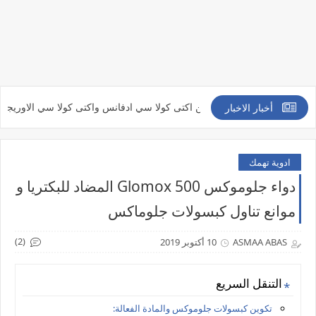
الفرق بين اكتى كولا سي ادفانس واكتى كولا سي الاوريجينال acti colla
أخبار الاخبار
ادوية تهمك
دواء جلوموكس 500 Glomox المضاد للبكتريا و
موانع تناول كبسولات جلوماكس
(2)
ASMAA ABAS
10 أكتوبر 2019
التنقل السريع
تكوين كبسولات جلوموكس والمادة الفعالة: