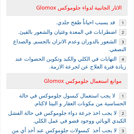
Glomox
الاثار الجانبية لدواء جلوموكس
قد يسبب احياناً طفح جلدي.
اضطرابات في المعدة وغثيان والشعور بالقيئ.
الشعور بالدوران وعدم الاتزان بالجسم, والصداع
النصفي.
التهابات في الكلي والكبد وتكوين الحصوات عند
زيادة فترة العلاج عن لجرعة الازمة.
Glomox
موانع استعمال
جلوموكس
لا يجب استعمال كبسول جلوموكس في حالة
الحساسية من مكونات العقار
و البيتا لاكتام
.
لا يجب اخذ جرعة دواء جلوموكس في حالة الفشل
الكبدي الوبائي ووجود قصو في عمل الكلي.
لا يجب أخذ كبسولات جلوموكس عند أخذ أي من