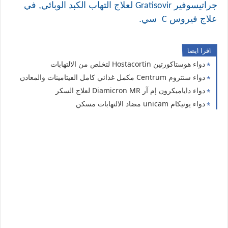
جراتيسوفير
لعلاج التهاب الكبد الوبائي, في
Gratisovir
علاج فيروس
سي.
C
اقرا ايضا
دواء هوستاكورتين Hostacortin لتخلص من الالتهابات
دواء سنتروم Centrum مكمل غذائي كامل الفيتامينات والمعادن
دواء داياميكرون إم آر Diamicron MR لعلاج السكر
دواء يونيكام unicam مضاد الالتهابات مسكن