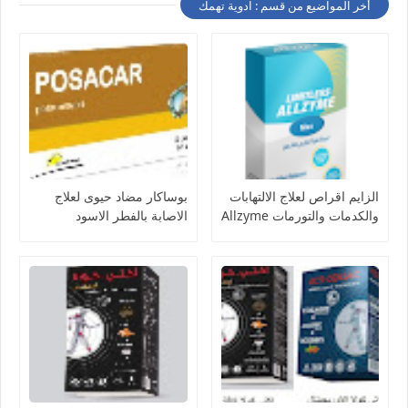
أخر المواضيع من قسم : ادوية تهمك
الزايم اقراص لعلاج الالتهابات
بوساكار مضاد حيوى لعلاج
والكدمات والتورمات Allzyme
الاصابة بالفطر الاسود
Posacar