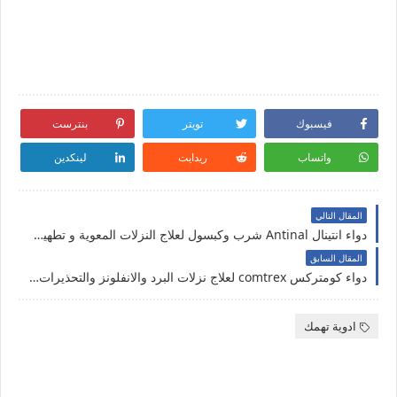
فيسبوك
تويتر
بنترست
واتساب
ريدايت
لينكدين
المقال التالي
دواء انتينال Antinal شرب وكبسول لعلاج النزلات المعوية و تطهير المعدة
المقال السابق
دواء كومتركس comtrex لعلاج نزلات البرد والانفلونز والتحذيرات الهامة منها
ادوية تهمك