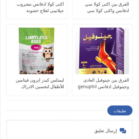
الفرق بين اكتى كولا سي
اكتى كولا ادفانس مشروب
ادفانس واكتى كولا سي
جيلاتينى لعلاج خشونة
الاوريجينال acti colla
المفاصل وتحسين ادائها acti
colla advance
الفرق بين جينوفيل العادى
ليمتلس كيدز ايرون فيتامين
وجينوفيل ادفانس genuphil
للأطفال لتحسين الادراك
والمناعة Limitless kids
Iron- milk chocolate balls
تعليقات
إرسال تعليق