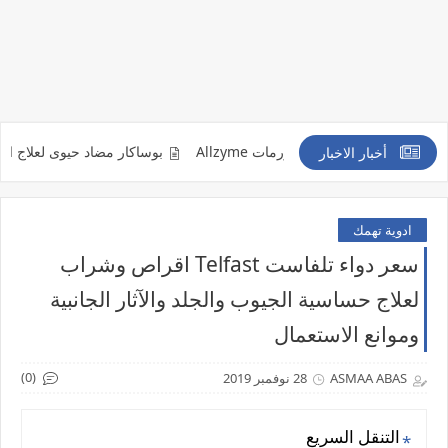
لكدمات والتورمات Allzyme
بوساكار مضاد حيوى لعلاج الاصابة بالفطر الاسود 
أخبار الاخبار
ادوية تهمك
سعر دواء تلفاست Telfast اقراص وشراب
لعلاج حساسية الجيوب والجلد والآثار الجانبية
وموانع الاستعمال
(0)
ASMAA ABAS
28 نوفمبر 2019
التنقل السريع