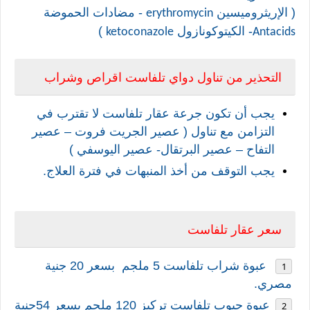
( الإريثروميسين
- مضادات الحموضة
erythromycin
- الكيتوكونازول
)
ketoconazole
Antacids
التحذير من تناول دواي تلفاست اقراص وشراب
يجب أن تكون جرعة عقار تلفاست لا تقترب في
التزامن مع تناول ( عصير الجريت فروت – عصير
التفاح –
عصير البرتقال- عصير اليوسفي )
يجب التوقف من أخذ المنبهات في فترة العلاج.
سعر عقار تلفاست
عبوة شراب تلفاست 5 ملجم
بسعر 20 جنية
مصري.
عبوة حبوب تلفاست تركيز 120 ملحم بسعر 54جنية