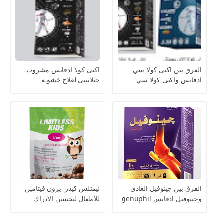
الفرق بين اكتى كولا سي
اكتى كولا ادفانس مشروب
ادفانس واكتى كولا سي
جيلاتينى لعلاج خشونة
الاوريجينال acti colla
المفاصل وتحسين ادائها acti
colla advance
الفرق بين جينوفيل العادى
ليمتلس كيدز ايرون فيتامين
وجينوفيل ادفانس genuphil
للأطفال لتحسين الادراك
والمناعة Limitless kids