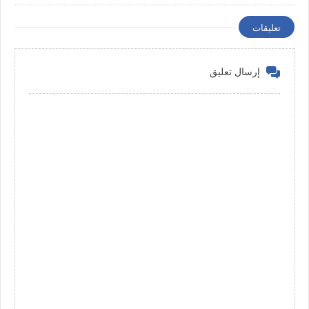
Iron- milk chocolate balls
تعليقات
إرسال تعليق