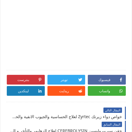
فيسبوك
تويتر
بنترست
واتساب
ريدايت
لينكدين
المقال التالي
خواص دواء زيرتك Zyrtec لعلاج الحساسية والجيوب الانفية والحساسية الجلدية
المقال السابق
حقن سيريبروليسين CEREBROLYSIN لعلاج الزهايمر والتأخر و الخرف العقلي والاضرار وموانع الاستعمال