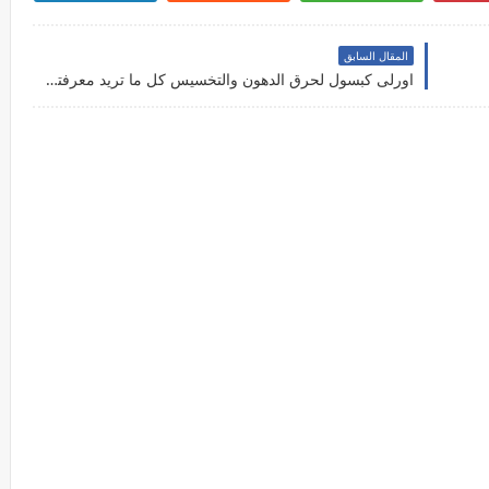
المقال السابق
اورلى كبسول لحرق الدهون والتخسيس كل ما تريد معرفته عن اورلى Orly