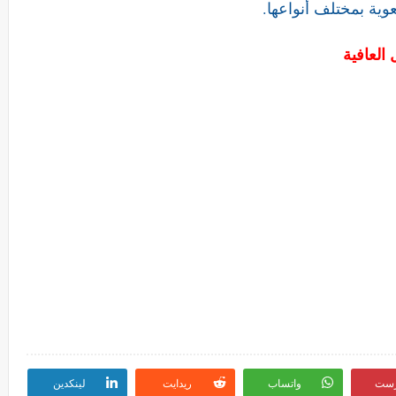
وية بمختلف أنواعها.
 العافية
رست
واتساب
ريدايت
لينكدين