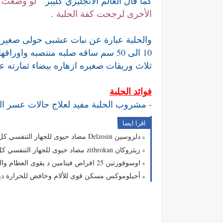
كما قال العالم الانجليزي كليبر "
لو وضعت ج
الأخرى لرجحت كفة الحلبة
.
والحلبة عبارة عن نبات عشبى حولى صغير 
10 الى 50 سم ساقه صلبه منتصبه واوراقها خضراء بيضاويه
ثلاث وريقات صغيره ازهاره بيضاء ثمارته
فوائد الحلبة
- مشروب الحلبة مفيد لعلاج حالات عسر ال
اقرا ايضا
دلزوسين Delzosin مضاد حيوى للجهاز التنفسي كل ما تريد معرفته عن دلزوسين
زيثروكان zithrokan مضاد حيوى للجهاز التنفسي كل ما تريد معرفته عن زيثروكان
اوسوفورتين 25 اقراص فيتامين د يقوى العظام والمناعة ويساعد فى مكافحة كورونا كل ما تريد معرفته ossofortin
أجيلوموكس مسكن قوى للألام وخافض للحرارة ديكلوفيناك