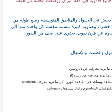
ميع الأدوية في كفة ميزان ووضعت الحلبة في الكفة
يعيش في الحقول والمناطق المتوسطه ويبلغ طوله من
كبيره
مسننه تنقسم كل واحده منها الى
 عباره عن قرن طويل يحتوي على صف من البذور.
بول والطمث والإسهال.
 البوتاسيوم والباراسيتامول agilomox