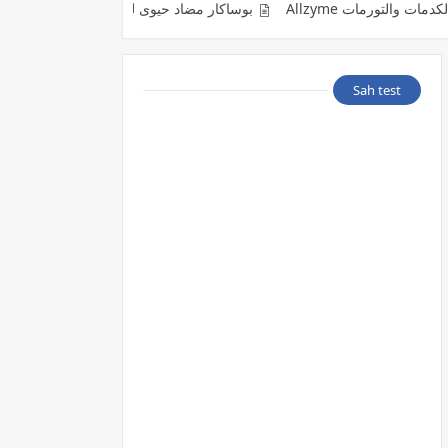
Allzym
بوساكار مضاد حيوى لعلاج الاصابة بالفطر الاسود Posacar
Sah test