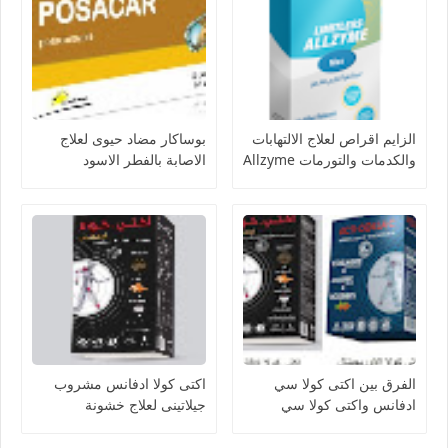
الزايم اقراص لعلاج الالتهابات
بوساكار مضاد حيوى لعلاج
والكدمات والتورمات Allzyme
الاصابة بالفطر الاسود
Posacar
الفرق بين اكتى كولا سي
اكتى كولا ادفانس مشروب
ادفانس واكتى كولا سي
جيلاتينى لعلاج خشونة
الاوريجينال acti colla
المفاصل وتحسين ادائها acti
colla advance