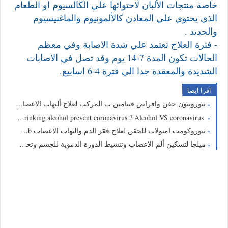
خاصة منتجات الألبان لاحتوائها علي الكالسيوم او الطعام
الذي يحتوي علي المعادن كالألمونيوم والماغنيسيوم
والحديد .
- فترة العلاج تعتمد علي شدة الاصابة وفي معظم
الحالات تكون المدة 7-14 يوم وقد تصل في الاصابات
الشديدة والمعقدة جدا الي فترة 4-6 اسابيع.
اقرا ايضا
نيوروبيون حقن واقراص فيتامين ب المركب لعلاج ألتهاب الاعصاب والانيميا والهبوط العام Neurobion
Does drinking alcohol prevent coronavirus ? Alcohol VS coronavirus
نيوروكومب امبولات للحقن لعلاج فقر الدم والتهاب الاعصاب Neurocomb
ميلجا لتسكين ألم الاعصاب وتنشيط الدورة الدموية للجسم وتحسين الجهاز العصبي والحركى Milga