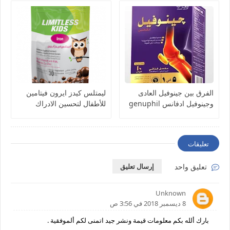
الفرق بين جينوفيل العادى
ليمتلس كيدز ايرون فيتامين
وجينوفيل ادفانس genuphil
للأطفال لتحسين الادراك
والمناعة Limitless kids
Iron- milk chocolate balls
تعليقات
تعليق واحد
إرسال تعليق
Unknown
8 ديسمبر 2018 في 3:56 ص
بارك ألله بكم معلومات قيمة ونشر جيد اتمنى لكم ألموفقية .