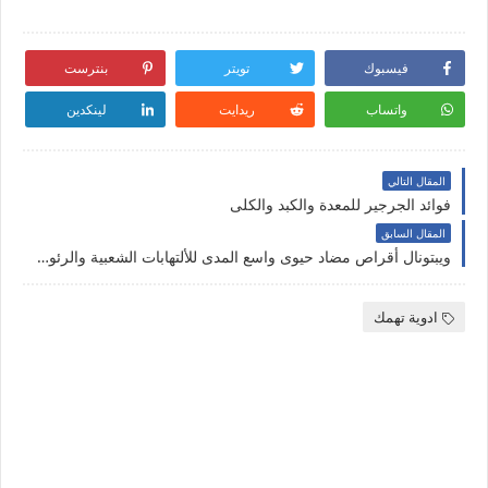
فيسبوك
تويتر
بنترست
واتساب
ريدايت
لينكدين
المقال التالي
فوائد الجرجير للمعدة والكبد والكلى
المقال السابق
ويبتونال أقراص مضاد حيوى واسع المدى للألتهابات الشعبية والرئوية Weptonal Tablets
ادوية تهمك