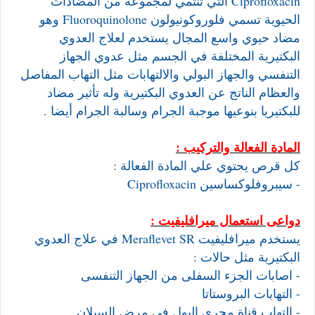
Ciprofloxacin التي تنتمي لمجموعة من المضادات
الحيوية تسمي فلوروكونيولون Fluoroquinolone وهو
مضاد حيوي واسع المجال يستخدم لعلاج العدوي
البكتيرية المختلفة في الجسم مثل عدوي الجهاز
التنفسي والجهاز البولي والالتهابات مثل التهاب المفاصل
والعظام الناتج عن العدوي البكتيرية وله تأثير مضاد
للبكتيريا بنوعيها موجبة الجرام وسالبة الجرام أيضا .
المادة الفعالة والتركيب :
كل قرص يحتوي علي المادة الفعالة :
- سيبروفلوكساسين Ciprofloxacin
دواعى استعمال ميرافليفيت :
يستخدم ميرافليفيت Meraflevet SR في علاج العدوي
البكتيرية مثل حالات :
- اصابات الجزء السفلى من الجهاز التنفسى
- التهابات البروستاتا
- التهاب قناة مجرى البول فى مرض السيلان