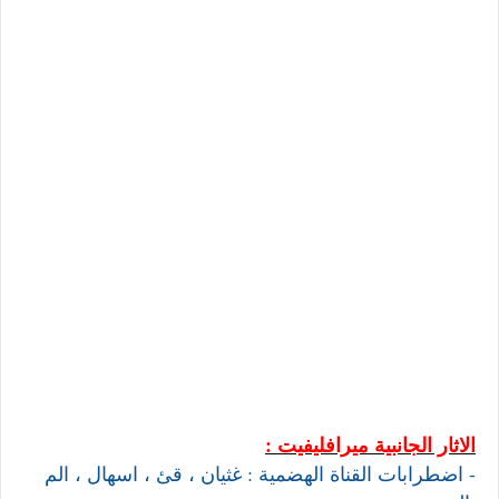
الاثار الجانبية ميرافليفيت :
- اضطرابات القناة الهضمية : غثيان ، قئ ، اسهال ، الم