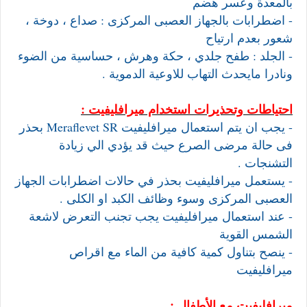
بالمعدة وعسر هضم
- اضطرابات بالجهاز العصبى المركزى : صداع ، دوخة ،
شعور بعدم ارتياح
- الجلد : طفح جلدي ، حكة وهرش ، حساسية من الضوء
ونادرا مايحدث التهاب للاوعية الدموية .
احتياطات وتحذيرات استخدام ميرافليفيت :
- يجب ان يتم استعمال ميرافليفيت Meraflevet SR بحذر
فى حالة مرضى الصرع حيث قد يؤدي الي زيادة
التشنجات .
- يستعمل ميرافليفيت بحذر في حالات اضطرابات الجهاز
العصبى المركزى وسوء وظائف الكبد او الكلى .
- عند استعمال ميرافليفيت يجب تجنب التعرض لاشعة
الشمس القوية
- ينصح بتناول كمية كافية من الماء مع اقراص
ميرافليفيت
ميرافليفيت مع الأطفال :