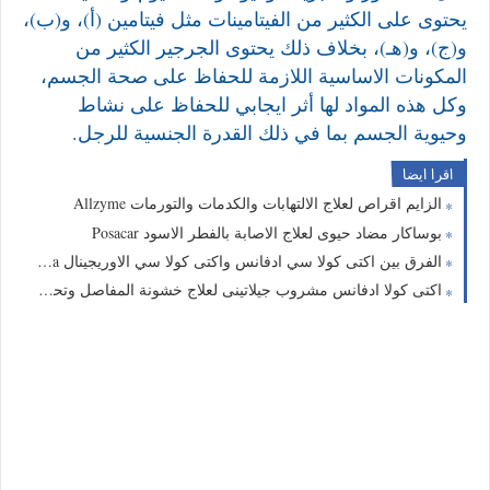
يحتوى على الكثير من الفيتامينات مثل فيتامين (أ)، و(ب)،
و(ج)، و(هـ)، بخلاف ذلك يحتوى الجرجير الكثير من
المكونات الاساسية اللازمة للحفاظ على صحة الجسم،
وكل هذه المواد لها أثر ايجابي للحفاظ على نشاط
وحيوية الجسم بما في ذلك القدرة الجنسية للرجل.
اقرا ايضا
الزايم اقراص لعلاج الالتهابات والكدمات والتورمات Allzyme
بوساكار مضاد حيوى لعلاج الاصابة بالفطر الاسود Posacar
الفرق بين اكتى كولا سي ادفانس واكتى كولا سي الاوريجينال acti colla
اكتى كولا ادفانس مشروب جيلاتينى لعلاج خشونة المفاصل وتحسين ادائها acti colla advance