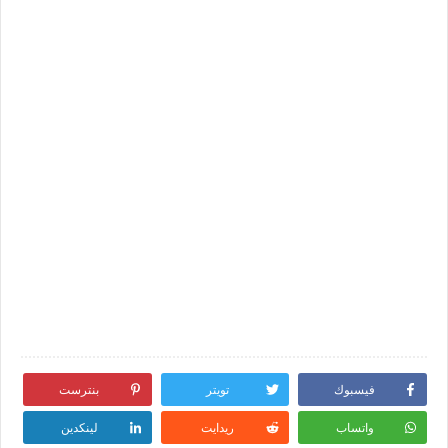
فيسبوك
تويتر
بنترست
واتساب
ريدايت
لينكدين