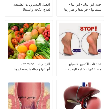
جبنة ابو الولد - انواعها -
افضل المشروبات الطبيعية
منشائها - فوائدها واضرارها
لعلاج الكحة والسعال
Abu Al Walad Cheese
تشققات الكعبين (اسبابها -
الفيتامينات vitamins ..
مضاعفتها - كيفية الوقاية -
أنواعها وفوائدها ومصادرها
كيفية العلاج)