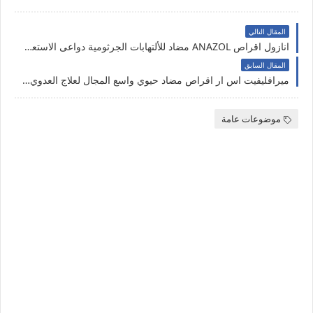
المقال التالي
انازول اقراص ANAZOL مضاد للألتهابات الجرثومية دواعى الاستعمال - الجرعة - موانع الاستعمال و الاحتياطات
المقال السابق
ميرافليفيت اس ار اقراص مضاد حيوي واسع المجال لعلاج العدوي البكتيرية المختلفة Meraflevet SR
موضوعات عامة