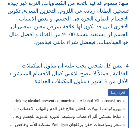
منها: سموم غذائية ناتجة من الكيماويات, التربة غير جيدة,
تسخين الطعام زيادة عن اللزوم, التخزين السىء, تكوين
الاجسام الضارة الحرة فى الجسم, و بعض الاسباب
الاخرى التى قد يكون لها علاقة بمرض معين. بمعنى ان
الجسم لن يستفيد بنسبة 100% من الغذاء و افضل مثال
هو الفيتامينات, فيفضل شراء مالتى فيتامين.
4- ليس كل شخص يجب عليه ان يتناول المكملات
الغذائية , فمثلاً لا ينصح للاعبي كمال الأجسام المبتدئين (
الأقل من 3 اشهر ) بتناول المكملات الغذائية
اقرا ايضا
Does drinking alcohol prevent coronavirus ? Alcohol VS coronavirus
نيوروكومب امبولات للحقن لعلاج فقر الدم والتهاب الاعصاب Neurocomb
ميلجا لتسكين ألم الاعصاب وتنشيط الدورة الدموية للجسم وتحسين الجهاز العصبي والحركى Milga
سعر ومواصفات حقن برفلجان Perfalgan مسكنة للألم وخافض للحرارة