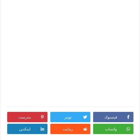
فيسبوك
تويتر
بنترست
واتساب
ريدايت
لينكدين