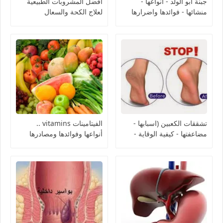
جبنة ابو الولد - انواعها -
افضل المشروبات الطبيعية
منشائها - فوائدها واضرارها
لعلاج الكحة والسعال
Abu Al Walad Cheese
تشققات الكعبين (اسبابها -
الفيتامينات vitamins ..
مضاعفتها - كيفية الوقاية -
أنواعها وفوائدها ومصادرها
كيفية العلاج)