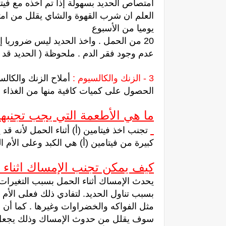
امتصاص الحديد بسهولة إذا تم اخذه مع فيتامين
العلم ان شرب القهوة والشاي يقلل من ام
يوميا من الأسبوع
20 من الحمل . واخذ الحديد ليس ضروريا إذ
عدم وجود فقر الدم . ملحوظة ( الحديد قد 
3 - الزنك والكالسيوم :
أملاح الزنك والكال
الحصول على كميات كافية منها من الغذاء .
ما هي الأطعمة التي يجب تجنبها 
تجنب اخذ فيتامين (أ) أثناء الحمل لأنه قد
كبيرة من فيتامين (أ) هي الكبد وعلى الأم ا
كيف يمكن تجنب الإمساك اثناء 
يحدث الإمساك أثناء الحمل بسبب التغيرات 
بسبب تناول الحديد. لتفادي ذلك فعلى الأم 
مثل الفواكه والخضراوات وغيرها . كما أن ش
سوف يقلل من حدوث الإمساك وذلك يجعل ال