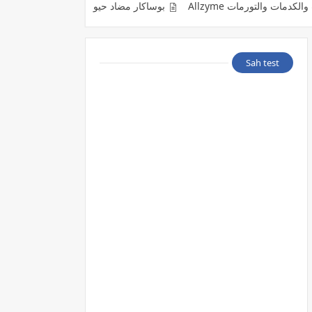
Allzyme
بوساكار مضاد حيوى لعلاج الاصابة بالفطر الاسود Posacar
Sah test