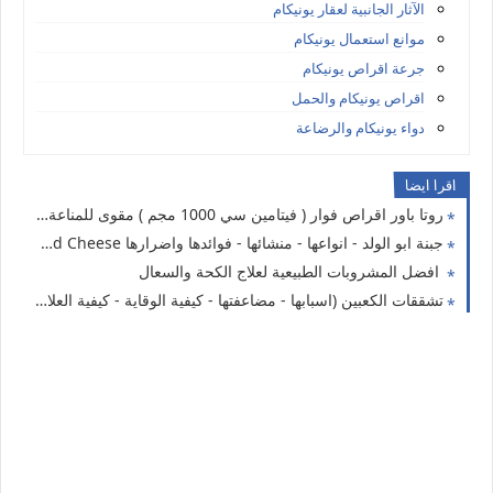
الآثار الجانبية لعقار يونيكام
موانع استعمال يونيكام
جرعة اقراص يونيكام
اقراص يونيكام والحمل
دواء يونيكام والرضاعة
اقرا ايضا
روتا باور اقراص فوار ( فيتامين سي 1000 مجم ) مقوى للمناعة ROTAPOWER VITAMIN – C 1000
جبنة ابو الولد - انواعها - منشائها - فوائدها واضرارها Abu Al Walad Cheese
افضل المشروبات الطبيعية لعلاج الكحة والسعال
تشققات الكعبين (اسبابها - مضاعفتها - كيفية الوقاية - كيفية العلاج)