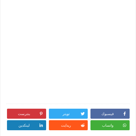
فيسبوك
تويتر
بنترست
واتساب
ريدايت
لينكدين