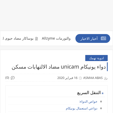
لتهابات والكدمات والتورمات Allzyme
بوساكار مضاد حيوى لعلاج الاصابة بالف
أخبار الاخبار
ادوية تهمك
دواء يونيكام unicam مضاد الالتهابات مسكن
(0)
ASMAA ABAS
16 فبراير 2020
التنقل السريع
خواص الدواء:
دواعي استعمال يونيكام