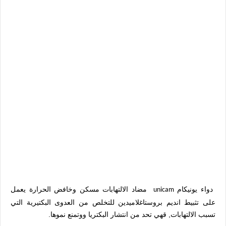
دواء
يونيكام
مضاد الالتهابات مسكن وخافض الحرارة يعمل
unicam
على تثبيط انديم بروستاغلاميدين للتخلص من العدوى البكتيرية التي
تسبب الالتهابات, قهي تحد من انتشار البكتريا ووتمنع نموها.