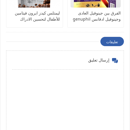
الفرق بين جينوفيل العادى
ليمتلس كيدز ايرون فيتامين
وجينوفيل ادفانس genuphil
للأطفال لتحسين الادراك
والمناعة Limitless kids
Iron- milk chocolate balls
تعليقات
إرسال تعليق