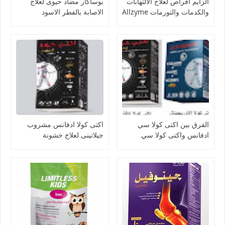
الزايم اقراص لعلاج الالتهابات
بوساكار مضاد حيوى لعلاج
والكدمات والتورمات Allzyme
الاصابة بالفطر الاسود
Posacar
الفرق بين اكتى كولا سي
اكتى كولا ادفانس مشروب
ادفانس واكتى كولا سي
جيلاتينى لعلاج خشونة
الاوريجينال acti colla
المفاصل وتحسين ادائها acti
colla advance